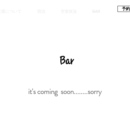
予約
宝屋について
宿泊
空室状況
BAR
Bar
it's coming soon........sorry