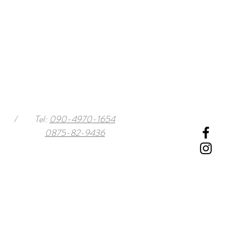
/
Tel:
090-4970-1654
0875-82-9436